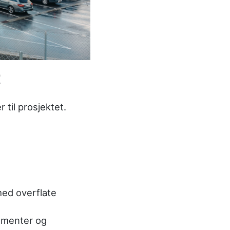
t
 til prosjektet.
med overflate
lementer og